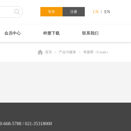
登录
注册
CN
/
EN
会员中心
样册下载
联系我们
首页
>
产品与服务
>
考塞斯（Cosais）
68-5788 / 021-35318000