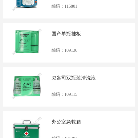
册
编码：115801
|
国产单瓶挂板
编码：109136
EN
首
32盎司双瓶装清洗液
页
编码：109115
关
于
办公室急救箱
我
们