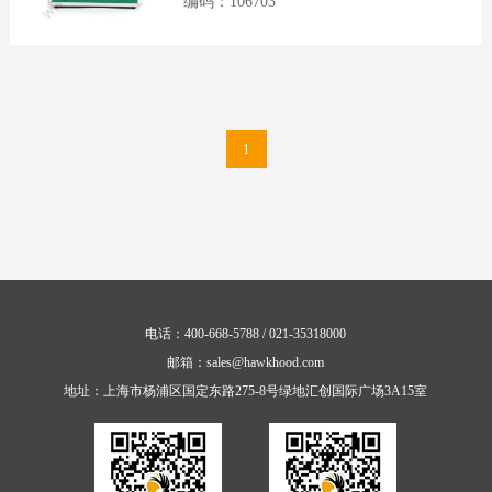
编码：106703
公
司
介
绍
1
发
展
历
程
主
营
电话：400-668-5788 / 021-35318000
项
邮箱：sales@hawkhood.com
目
地址：上海市杨浦区国定东路275-8号绿地汇创国际广场3A15室
合
护
之