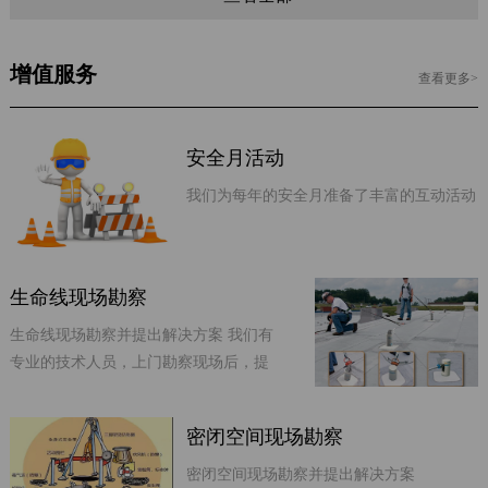
公
司
增值服务
查看更多>
介
绍
安全月活动
发
展
我们为每年的安全月准备了丰富的互动活动
历
程
主
生命线现场勘察
营
生命线现场勘察并提出解决方案 我们有
项
专业的技术人员，上门勘察现场后，提
目
供专业的定制化的生命线解决方案
合
密闭空间现场勘察
护
密闭空间现场勘察并提出解决方案
之