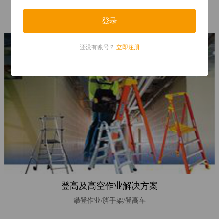
指
南
手
还没有账号？
立即注册
部
防
护
知
识
产
品
知
识
法
登高及高空作业解决方案
律
攀登作业/脚手架/登高车
法