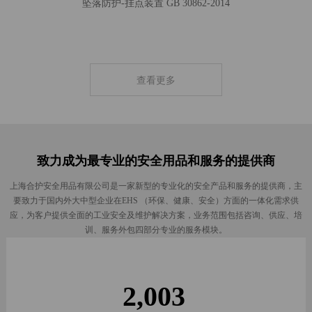
坠落防护-挂点装置 GB 30862-2014
疫
情
专
查看更多
区
会
员
致力成为最专业的安全用品和服务的提供商
中
上海合护安全用品有限公司是一家新型的专业化的安全产品和服务的提供商，主
心
要致力于国内外大中型企业在EHS （环保、健康、安全）方面的一体化需求供
应，为客户提供全面的工业安全及维护解决方案，业务范围包括咨询、供应、培
样
训、服务外包四部分专业的服务模块。
册
下
2,003
载