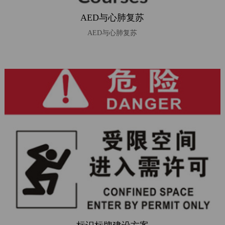
别
AED与心肺复苏
品
AED与心肺复苏
牌
分
类
增
值
服
务
解
决
方
案