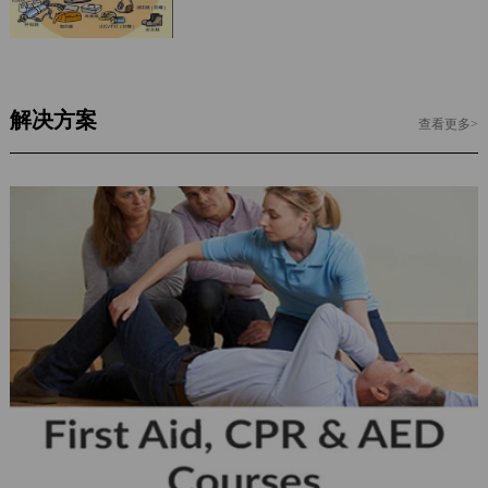
家
企
业
解决方案
查看更多>
荣
誉
产
品
与
服
务
产
品
类