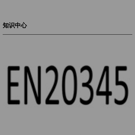
规
新
知识中心
闻
中
心
全
部
新
闻
行
业
新
闻
公