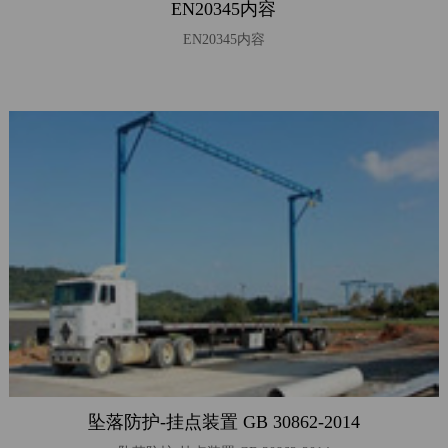
EN20345内容
司
EN20345内容
动
态
产
品
推
荐
新
品
发
布
参
展
概
坠落防护-挂点装置 GB 30862-2014
述