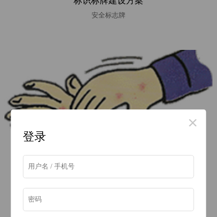
标识标牌建设方案
知
安全标志牌
识
中
心
全
部
知
识
登录
知
识
类
型
选
手部护理解决方案
购
手部皮肤整体解决方案设计